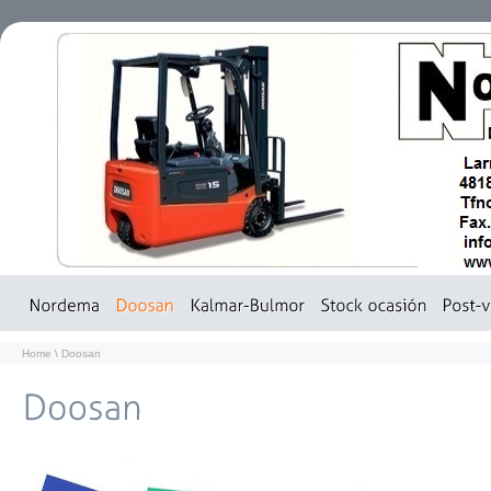
Home
\
Doosan