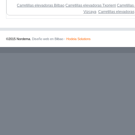
Carretillas elevadoras Bilbao
Carretillas elevadoras Txorierri
Carretilla
Vizcaya
Carretillas elevadoras
©2015 Nordema.
Diseño web en Bilbao -
Hodeia Solutions